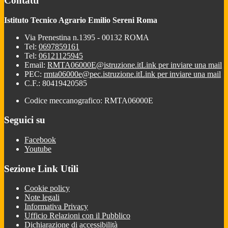
Contatti
Istituto Tecnico Agrario Emilio Sereni Roma
Via Prenestina n.1395 - 00132 ROMA
Tel:
0697859161
Tel:
06121125945
Email:
RMTA06000E@istruzione.it
Link per inviare una mail
PEC:
rmta06000e@pec.istruzione.it
Link per inviare una mail
C.F.: 80419420585
Codice meccanografico: RMTA06000E
Seguici su
Facebook
Youtube
Sezione Link Utili
Cookie policy
Note legali
Informativa Privacy
Ufficio Relazioni con il Pubblico
Dichiarazione di accessibilità