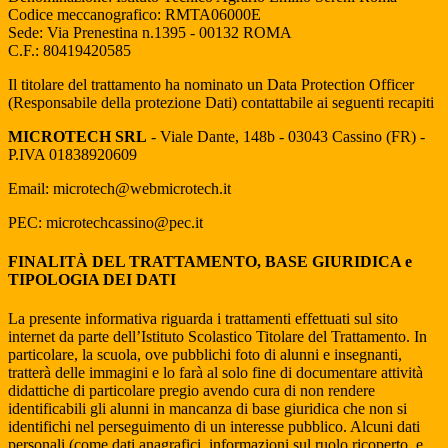
Codice meccanografico:
RMTA06000E
Sede: Via Prenestina n.1395 - 00132 ROMA
C.F.:
80419420585
Il titolare del trattamento ha nominato un Data Protection Officer
(Responsabile della protezione Dati) contattabile ai seguenti recapiti
MICROTECH SRL
- Viale Dante, 148b - 03043 Cassino (FR) -
P.IVA 01838920609
Email:
microtech@webmicrotech.it
PEC:
microtechcassino@pec.it
FINALITÀ DEL TRATTAMENTO, BASE GIURIDICA e
TIPOLOGIA DEI DATI
La presente informativa riguarda i trattamenti effettuati sul sito
internet da parte dell’Istituto Scolastico Titolare del Trattamento. In
particolare, la scuola, ove pubblichi foto di alunni e insegnanti,
tratterà delle immagini e lo farà al solo fine di documentare attività
didattiche di particolare pregio avendo cura di non rendere
identificabili gli alunni in mancanza di base giuridica che non si
identifichi nel perseguimento di un interesse pubblico. Alcuni dati
personali (come dati anagrafici, informazioni sul ruolo ricoperto, e