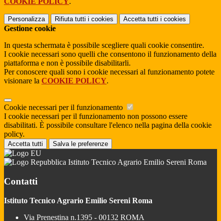
COOKIE POLICY
.
Personalizza
Rifiuta tutti
i cookies
Accetta tutti
i cookies
Gestione cookie
In questa schermata è possibile scegliere quali cookie consentire.
I cookie necessari sono quelli che consentono il funzionamento della
piattaforma e non è possibile disabilitarli.
Per conoscere quali sono i cookie necessari al funzionamento potete
visionare la
COOKIE POLICY
.
Cookie necessari per il funzionamento
I cookie necessari per il funzionamento non possono essere
disabilitati. È possibile consultare l'elenco nella pagina della cookie
policy.
Accetta tutti
Salva le preferenze
Istituto Tecnico Agrario Emilio Sereni Roma
Contatti
Istituto Tecnico Agrario Emilio Sereni Roma
Via Prenestina n.1395 - 00132 ROMA