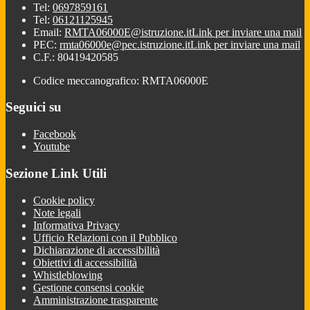
Tel:
0697859161
Tel:
06121125945
Email:
RMTA06000E@istruzione.it
Link per inviare una mail
PEC:
rmta06000e@pec.istruzione.it
Link per inviare una mail
C.F.: 80419420585
Codice meccanografico: RMTA06000E
Seguici su
Facebook
Youtube
Sezione Link Utili
Cookie policy
Note legali
Informativa Privacy
Ufficio Relazioni con il Pubblico
Dichiarazione di accessibilità
Obiettivi di accessibilità
Whistleblowing
Gestione consensi cookie
Amministrazione trasparente