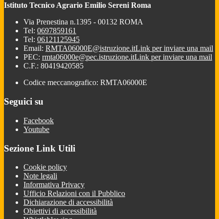
Istituto Tecnico Agrario Emilio Sereni Roma
Via Prenestina n.1395 - 00132 ROMA
Tel:
0697859161
Tel:
06121125945
Email:
RMTA06000E@istruzione.it
Link per inviare una mail
PEC:
rmta06000e@pec.istruzione.it
Link per inviare una mail
C.F.: 80419420585
Codice meccanografico: RMTA06000E
Seguici su
Facebook
Youtube
Sezione Link Utili
Cookie policy
Note legali
Informativa Privacy
Ufficio Relazioni con il Pubblico
Dichiarazione di accessibilità
Obiettivi di accessibilità