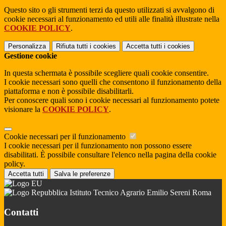
Questo sito o gli strumenti terzi da questo utilizzati si avvalgono di
cookie necessari al funzionamento ed utili alle finalità illustrate nella
COOKIE POLICY
.
Personalizza
Rifiuta tutti
i cookies
Accetta tutti
i cookies
Gestione cookie
In questa schermata è possibile scegliere quali cookie consentire.
I cookie necessari sono quelli che consentono il funzionamento della
piattaforma e non è possibile disabilitarli.
Per conoscere quali sono i cookie necessari al funzionamento potete
visionare la
COOKIE POLICY
.
Cookie necessari per il funzionamento
I cookie necessari per il funzionamento non possono essere
disabilitati. È possibile consultare l'elenco nella pagina della cookie
policy.
Accetta tutti
Salva le preferenze
Istituto Tecnico Agrario Emilio Sereni Roma
Contatti