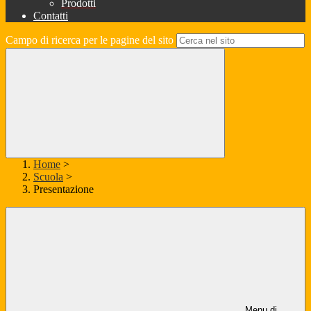
Prodotti
Contatti
Campo di ricerca per le pagine del sito
Home
>
Scuola
>
Presentazione
Menu di