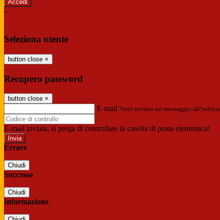
-
Entra con SPID
Entra con CIE
Seleziona utente
button close
×
Recupero password
button close
×
E-mail
Verrà inviato un messaggio all'indirizz
E-mail inviata, si prega di controllare la casella di posta elettronica!
Errore
Chiudi
Successo
Chiudi
Informazione
Chiudi