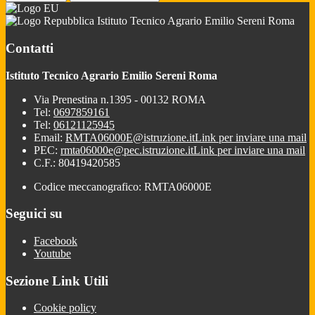
Istituto Tecnico Agrario Emilio Sereni Roma
Contatti
Istituto Tecnico Agrario Emilio Sereni Roma
Via Prenestina n.1395 - 00132 ROMA
Tel:
0697859161
Tel:
06121125945
Email:
RMTA06000E@istruzione.it
Link per inviare una mail
PEC:
rmta06000e@pec.istruzione.it
Link per inviare una mail
C.F.: 80419420585
Codice meccanografico: RMTA06000E
Seguici su
Facebook
Youtube
Sezione Link Utili
Cookie policy