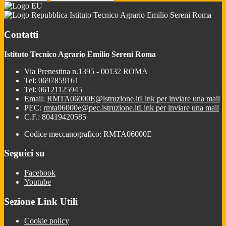
Istituto Tecnico Agrario Emilio Sereni Roma
Contatti
Istituto Tecnico Agrario Emilio Sereni Roma
Via Prenestina n.1395 - 00132 ROMA
Tel:
0697859161
Tel:
06121125945
Email:
RMTA06000E@istruzione.it
Link per inviare una mail
PEC:
rmta06000e@pec.istruzione.it
Link per inviare una mail
C.F.: 80419420585
Codice meccanografico: RMTA06000E
Seguici su
Facebook
Youtube
Sezione Link Utili
Cookie policy