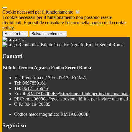
Cookie necessari per il funzionamento
I cookie necessari per il funzionamento non possono essere
disabilitati. È possibile consultare l'elenco nella pagina della cookie
policy.
Accetta tutti
Salva le preferenze
Istituto Tecnico Agrario Emilio Sereni Roma
Contatti
Istituto Tecnico Agrario Emilio Sereni Roma
Via Prenestina n.1395 - 00132 ROMA
Tel:
0697859161
Tel:
06121125945
Email:
RMTA06000E@istruzione.it
Link per inviare una mail
PEC:
rmta06000e@pec.istruzione.it
Link per inviare una mail
C.F.: 80419420585
Codice meccanografico: RMTA06000E
Seguici su