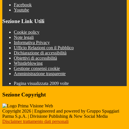
Facebook
Youtube
Sezione Link Utili
Cookie policy
Note legali
Informativa Privacy
Ufficio Relazioni con il Pubblico
Dichiarazione di accessibilità
Obiettivi di accessibilità
Whistleblowing
Gestione consensi cookie
Amministrazione trasparente
Pagina visualizzata
2009
volte
Sezione Copyright
Copyright 2026 | Engineered and powered by Gruppo Spaggiari
Parma S.p.A. | Divisione Publishing & New Social Media
Disclaimer trattamento dati personali