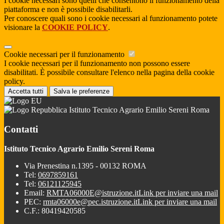
I cookie necessari sono quelli che consentono il funzionamento della
piattaforma e non è possibile disabilitarli.
Per conoscere quali sono i cookie necessari al funzionamento potete
visionare la
COOKIE POLICY
.
Cookie necessari per il funzionamento
I cookie necessari per il funzionamento non possono essere
disabilitati. È possibile consultare l'elenco nella pagina della cookie
policy.
Accetta tutti
Salva le preferenze
Istituto Tecnico Agrario Emilio Sereni Roma
Contatti
Istituto Tecnico Agrario Emilio Sereni Roma
Via Prenestina n.1395 - 00132 ROMA
Tel:
0697859161
Tel:
06121125945
Email:
RMTA06000E@istruzione.it
Link per inviare una mail
PEC:
rmta06000e@pec.istruzione.it
Link per inviare una mail
C.F.: 80419420585