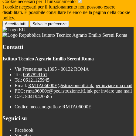
Cookie necessari per il funzionamento
I cookie necessari per il funzionamento non possono essere
disabilitati. È possibile consultare l'elenco nella pagina della cookie
policy.
Accetta tutti
Salva le preferenze
Istituto Tecnico Agrario Emilio Sereni Roma
Contatti
Istituto Tecnico Agrario Emilio Sereni Roma
Via Prenestina n.1395 - 00132 ROMA
Tel:
0697859161
Tel:
06121125945
Email:
RMTA06000E@istruzione.it
Link per inviare una mail
PEC:
rmta06000e@pec.istruzione.it
Link per inviare una mail
C.F.: 80419420585
Codice meccanografico: RMTA06000E
Seguici su
Facebook
Youtube