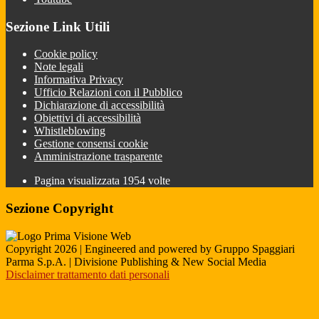
Sezione Link Utili
Cookie policy
Note legali
Informativa Privacy
Ufficio Relazioni con il Pubblico
Dichiarazione di accessibilità
Obiettivi di accessibilità
Whistleblowing
Gestione consensi cookie
Amministrazione trasparente
Pagina visualizzata
1954
volte
Sezione Copyright
Copyright 2026 | Engineered and powered by Gruppo Spaggiari
Parma S.p.A. | Divisione Publishing & New Social Media
Disclaimer trattamento dati personali