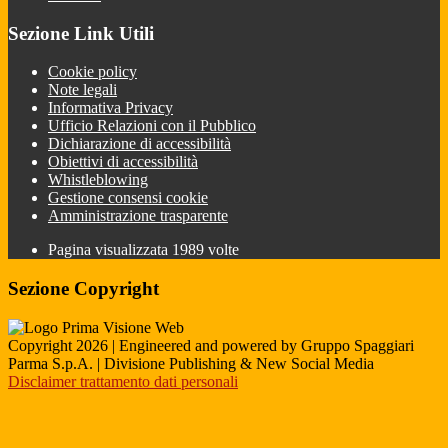
Sezione Link Utili
Cookie policy
Note legali
Informativa Privacy
Ufficio Relazioni con il Pubblico
Dichiarazione di accessibilità
Obiettivi di accessibilità
Whistleblowing
Gestione consensi cookie
Amministrazione trasparente
Pagina visualizzata
1989
volte
Sezione Copyright
Copyright 2026 | Engineered and powered by Gruppo Spaggiari
Parma S.p.A. | Divisione Publishing & New Social Media
Disclaimer trattamento dati personali