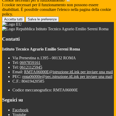
Cookie necessari per il funzionamento
I cookie necessari per il funzionamento non possono essere
disabilitati. È possibile consultare l'elenco nella pagina della cookie
policy.
Accetta tutti
Salva le preferenze
Istituto Tecnico Agrario Emilio Sereni Roma
Contatti
Istituto Tecnico Agrario Emilio Sereni Roma
Via Prenestina n.1395 - 00132 ROMA
Tel:
0697859161
Tel:
06121125945
Email:
RMTA06000E@istruzione.it
Link per inviare una mail
PEC:
rmta06000e@pec.istruzione.it
Link per inviare una mail
C.F.: 80419420585
Codice meccanografico: RMTA06000E
Seguici su
Facebook
Youtube