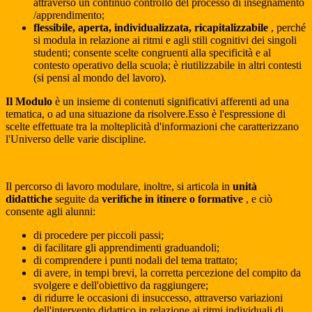
attraverso un continuo controllo del processo di insegnamento
/apprendimento;
flessibile, aperta, individualizzata, ricapitalizzabile
, perché
si modula in relazione ai ritmi e agli stili cognitivi dei singoli
studenti; consente scelte congruenti alla specificità e al
contesto operativo della scuola; è riutilizzabile in altri contesti
(si pensi al mondo del lavoro).
Il Modulo
è un insieme di contenuti significativi afferenti ad una
tematica, o ad una situazione da risolvere.Esso è l'espressione di
scelte effettuate tra la molteplicità d'informazioni che caratterizzano
l'Universo delle varie discipline.
Il percorso di lavoro modulare, inoltre, si articola in
unità
didattiche
seguite da
verifiche in itinere o formative
, e ciò
consente agli alunni:
di procedere per piccoli passi;
di facilitare gli apprendimenti graduandoli;
di comprendere i punti nodali del tema trattato;
di avere, in tempi brevi, la corretta percezione del compito da
svolgere e dell'obiettivo da raggiungere;
di ridurre le occasioni di insuccesso, attraverso variazioni
dell'intervento didattico in relazione ai ritmi individuali di