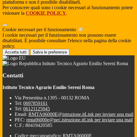
piattaforma e non è possibile disabilitarli.
Per conoscere quali sono i cookie necessari al funzionamento potete
visionare la
COOKIE POLICY
.
Cookie necessari per il funzionamento
I cookie necessari per il funzionamento non possono essere
disabilitati. È possibile consultare l'elenco nella pagina della cookie
policy.
Accetta tutti
Salva le preferenze
Istituto Tecnico Agrario Emilio Sereni Roma
Contatti
Istituto Tecnico Agrario Emilio Sereni Roma
Via Prenestina n.1395 - 00132 ROMA
Tel:
0697859161
Tel:
06121125945
Email:
RMTA06000E@istruzione.it
Link per inviare una mail
PEC:
rmta06000e@pec.istruzione.it
Link per inviare una mail
C.F.: 80419420585
Codice meccanografico: RMTA06000E