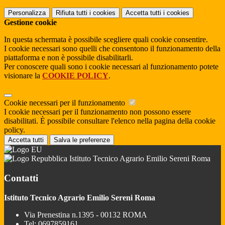
Personalizza
Rifiuta tutti
i cookies
Accetta tutti
i cookies
Gestione cookie
In questa schermata è possibile scegliere quali cookie consentire.
I cookie necessari sono quelli che consentono il funzionamento della
piattaforma e non è possibile disabilitarli.
Per conoscere quali sono i cookie necessari al funzionamento potete
visionare la
COOKIE POLICY
.
Cookie necessari per il funzionamento
I cookie necessari per il funzionamento non possono essere
disabilitati. È possibile consultare l'elenco nella pagina della cookie
policy.
Accetta tutti
Salva le preferenze
Istituto Tecnico Agrario Emilio Sereni Roma
Contatti
Istituto Tecnico Agrario Emilio Sereni Roma
Via Prenestina n.1395 - 00132 ROMA
Tel:
0697859161