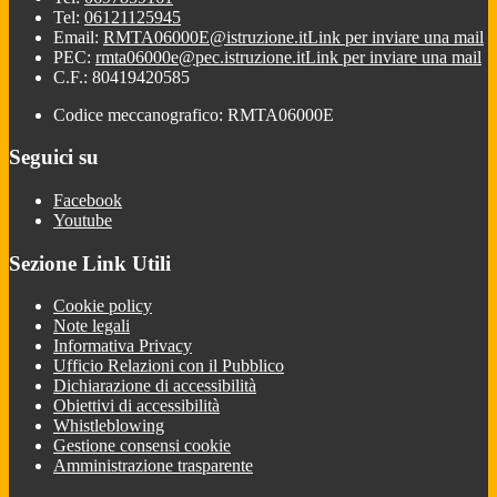
Tel:
06121125945
Email:
RMTA06000E@istruzione.it
Link per inviare una mail
PEC:
rmta06000e@pec.istruzione.it
Link per inviare una mail
C.F.: 80419420585
Codice meccanografico: RMTA06000E
Seguici su
Facebook
Youtube
Sezione Link Utili
Cookie policy
Note legali
Informativa Privacy
Ufficio Relazioni con il Pubblico
Dichiarazione di accessibilità
Obiettivi di accessibilità
Whistleblowing
Gestione consensi cookie
Amministrazione trasparente