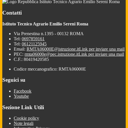
Istituto Tecnico Agrario Emilio Sereni Roma
Contatti
Istituto Tecnico Agrario Emilio Sereni Roma
Via Prenestina n.1395 - 00132 ROMA
Tel:
0697859161
Tel:
06121125945
Email:
RMTA06000E@istruzione.it
Link per inviare una mail
PEC:
rmta06000e@pec.istruzione.it
Link per inviare una mail
C.F.: 80419420585
Codice meccanografico: RMTA06000E
Seguici su
Facebook
Youtube
Sezione Link Utili
Cookie policy
Note legali