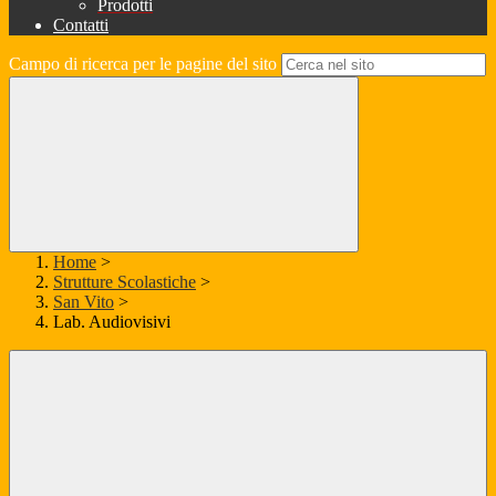
Prodotti
Contatti
Campo di ricerca per le pagine del sito
Home
>
Strutture Scolastiche
>
San Vito
>
Lab. Audiovisivi