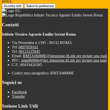
policy.
Accetta tutti
Salva le preferenze
Istituto Tecnico Agrario Emilio Sereni Roma
Contatti
Istituto Tecnico Agrario Emilio Sereni Roma
Via Prenestina n.1395 - 00132 ROMA
Tel:
0697859161
Tel:
06121125945
Email:
RMTA06000E@istruzione.it
Link per inviare una mail
PEC:
rmta06000e@pec.istruzione.it
Link per inviare una mail
C.F.: 80419420585
Codice meccanografico: RMTA06000E
Seguici su
Facebook
Youtube
Sezione Link Utili