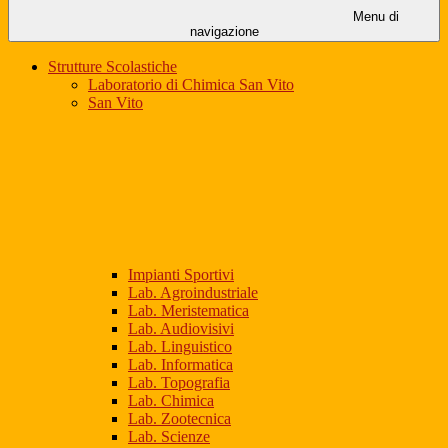
Menu di
navigazione
Strutture Scolastiche
Laboratorio di Chimica San Vito
San Vito
Impianti Sportivi
Lab. Agroindustriale
Lab. Meristematica
Lab. Audiovisivi
Lab. Linguistico
Lab. Informatica
Lab. Topografia
Lab. Chimica
Lab. Zootecnica
Lab. Scienze