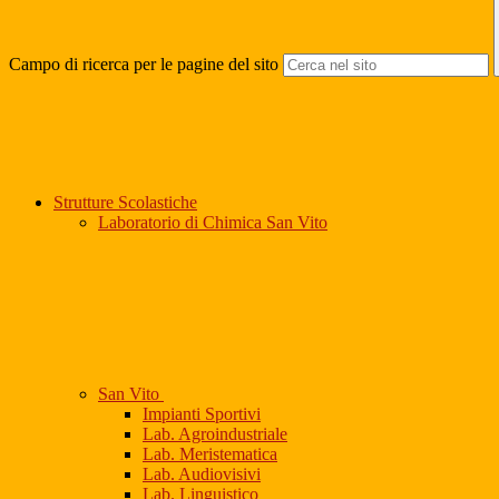
Campo di ricerca per le pagine del sito
Strutture Scolastiche
Laboratorio di Chimica San Vito
San Vito
Impianti Sportivi
Lab. Agroindustriale
Lab. Meristematica
Lab. Audiovisivi
Lab. Linguistico