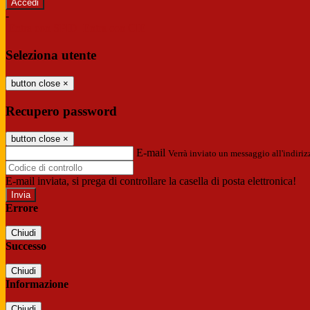
-
Entra con SPID
Entra con CIE
Seleziona utente
button close
×
Recupero password
button close
×
E-mail
Verrà inviato un messaggio all'indirizz
E-mail inviata, si prega di controllare la casella di posta elettronica!
Errore
Chiudi
Successo
Chiudi
Informazione
Chiudi