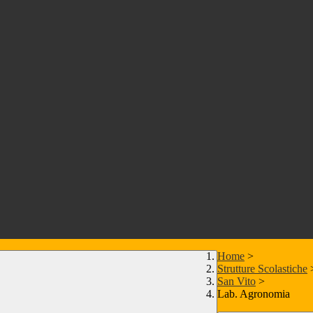
Home
>
Strutture Scolastiche
San Vito
>
Lab. Agronomia