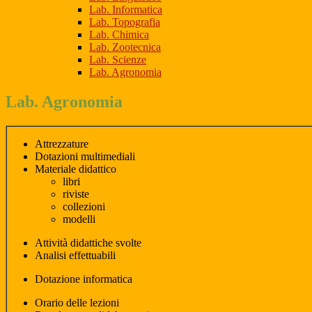
Lab. Informatica
Lab. Topografia
Lab. Chimica
Lab. Zootecnica
Lab. Scienze
Lab. Agronomia
Lab. Agronomia
Attrezzature
Dotazioni multimediali
Materiale didattico
libri
riviste
collezioni
modelli
Attività didattiche svolte
Analisi effettuabili
Dotazione informatica
Orario delle lezioni