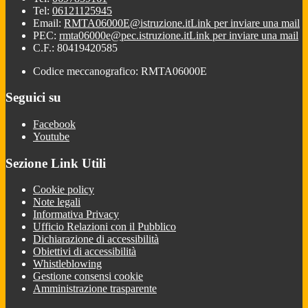
Tel:
06121125945
Email:
RMTA06000E@istruzione.it
Link per inviare una mail
PEC:
rmta06000e@pec.istruzione.it
Link per inviare una mail
C.F.: 80419420585
Codice meccanografico: RMTA06000E
Seguici su
Facebook
Youtube
Sezione Link Utili
Cookie policy
Note legali
Informativa Privacy
Ufficio Relazioni con il Pubblico
Dichiarazione di accessibilità
Obiettivi di accessibilità
Whistleblowing
Gestione consensi cookie
Amministrazione trasparente