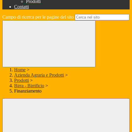
Prodotti
Contatti
Campo di ricerca per le pagine del sito
Home
>
Azienda Agraria e Prodotti
>
Prodotti
>
Birra - Birrificio
>
Finanziamento