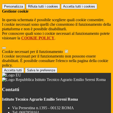
Personalizza
Rifiuta tutti
i cookies
Accetta tutti
i cookies
Gestione cookie
In questa schermata è possibile scegliere quali cookie consentire.
I cookie necessari sono quelli che consentono il funzionamento della
piattaforma e non è possibile disabilitarli.
Per conoscere quali sono i cookie necessari al funzionamento potete
visionare la
COOKIE POLICY
.
Cookie necessari per il funzionamento
I cookie necessari per il funzionamento non possono essere
disabilitati. È possibile consultare l'elenco nella pagina della cookie
policy.
Accetta tutti
Salva le preferenze
Istituto Tecnico Agrario Emilio Sereni Roma
Contatti
Istituto Tecnico Agrario Emilio Sereni Roma
Via Prenestina n.1395 - 00132 ROMA
Tel:
0697859161