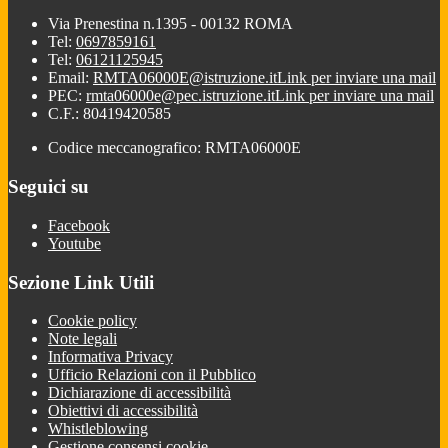
Via Prenestina n.1395 - 00132 ROMA
Tel:
0697859161
Tel:
06121125945
Email:
RMTA06000E@istruzione.it
Link per inviare una mail
PEC:
rmta06000e@pec.istruzione.it
Link per inviare una mail
C.F.: 80419420585
Codice meccanografico: RMTA06000E
Seguici su
Facebook
Youtube
Sezione Link Utili
Cookie policy
Note legali
Informativa Privacy
Ufficio Relazioni con il Pubblico
Dichiarazione di accessibilità
Obiettivi di accessibilità
Whistleblowing
Gestione consensi cookie