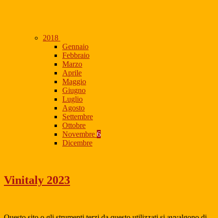
2018
Gennaio
Febbraio
Marzo
Aprile
Maggio
Giugno
Luglio
Agosto
Settembre
Ottobre
Novembre
6
Dicembre
Vinitaly 2023
Questo sito o gli strumenti terzi da questo utilizzati si avvalgono di