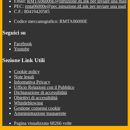
Email:
RMTA06000E@istruzione.it
Link per inviare una mail
PEC:
rmta06000e@pec.istruzione.it
Link per inviare una mail
C.F.: 80419420585
Codice meccanografico: RMTA06000E
Seguici su
Facebook
Youtube
Sezione Link Utili
Cookie policy
Note legali
Informativa Privacy
Ufficio Relazioni con il Pubblico
Dichiarazione di accessibilità
Obiettivi di accessibilità
Whistleblowing
Gestione consensi cookie
Amministrazione trasparente
Pagina visualizzata
68266
volte