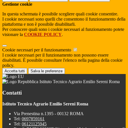
Gestione cookie
In questa schermata è possibile scegliere quali cookie consentire.
I cookie necessari sono quelli che consentono il funzionamento della
piattaforma e non è possibile disabilitarli.
Per conoscere quali sono i cookie necessari al funzionamento potete
visionare la
COOKIE POLICY
.
Cookie necessari per il funzionamento
I cookie necessari per il funzionamento non possono essere
disabilitati. È possibile consultare l'elenco nella pagina della cookie
policy.
Accetta tutti
Salva le preferenze
Istituto Tecnico Agrario Emilio Sereni Roma
Contatti
Istituto Tecnico Agrario Emilio Sereni Roma
Via Prenestina n.1395 - 00132 ROMA
Tel:
0697859161
Tel:
06121125945