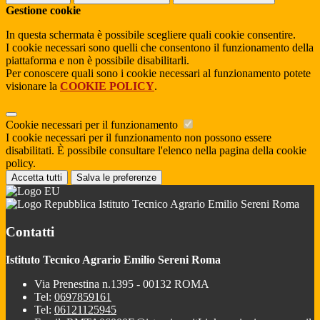
Gestione cookie
In questa schermata è possibile scegliere quali cookie consentire.
I cookie necessari sono quelli che consentono il funzionamento della
piattaforma e non è possibile disabilitarli.
Per conoscere quali sono i cookie necessari al funzionamento potete
visionare la
COOKIE POLICY
.
Cookie necessari per il funzionamento
I cookie necessari per il funzionamento non possono essere
disabilitati. È possibile consultare l'elenco nella pagina della cookie
policy.
Accetta tutti
Salva le preferenze
Istituto Tecnico Agrario Emilio Sereni Roma
Contatti
Istituto Tecnico Agrario Emilio Sereni Roma
Via Prenestina n.1395 - 00132 ROMA
Tel:
0697859161
Tel:
06121125945