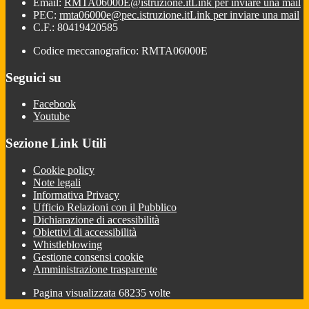
Email:
RMTA06000E@istruzione.it
Link per inviare una mail
PEC:
rmta06000e@pec.istruzione.it
Link per inviare una mail
C.F.: 80419420585
Codice meccanografico: RMTA06000E
Seguici su
Facebook
Youtube
Sezione Link Utili
Cookie policy
Note legali
Informativa Privacy
Ufficio Relazioni con il Pubblico
Dichiarazione di accessibilità
Obiettivi di accessibilità
Whistleblowing
Gestione consensi cookie
Amministrazione trasparente
Pagina visualizzata
68235
volte