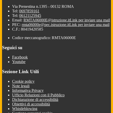
Via Prenestina n.1395 - 00132 ROMA
Tel:
0697859161
Tel:
06121125945
Email:
RMTA06000E@istruzione.it
Link per inviare una mail
PEC:
rmta06000e@pec.istruzione.it
Link per inviare una mail
C.F.: 80419420585
Codice meccanografico: RMTA06000E
Seguici su
Facebook
Youtube
Sezione Link Utili
Cookie policy
Note legali
Informativa Privacy
Ufficio Relazioni con il Pubblico
Dichiarazione di accessibilità
Obiettivi di accessibilità
Whistleblowing