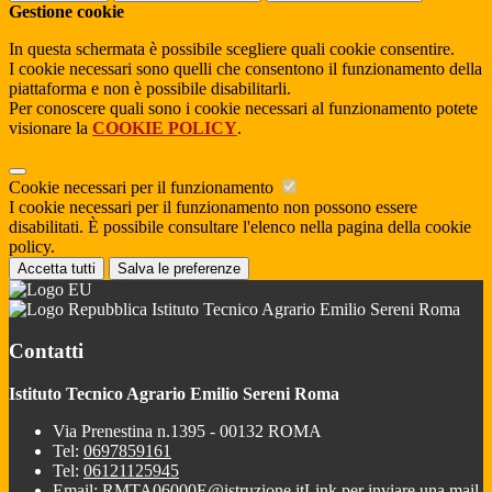
Gestione cookie
In questa schermata è possibile scegliere quali cookie consentire.
I cookie necessari sono quelli che consentono il funzionamento della
piattaforma e non è possibile disabilitarli.
Per conoscere quali sono i cookie necessari al funzionamento potete
visionare la
COOKIE POLICY
.
Cookie necessari per il funzionamento
I cookie necessari per il funzionamento non possono essere
disabilitati. È possibile consultare l'elenco nella pagina della cookie
policy.
Accetta tutti
Salva le preferenze
Istituto Tecnico Agrario Emilio Sereni Roma
Contatti
Istituto Tecnico Agrario Emilio Sereni Roma
Via Prenestina n.1395 - 00132 ROMA
Tel:
0697859161
Tel:
06121125945
Email:
RMTA06000E@istruzione.it
Link per inviare una mail