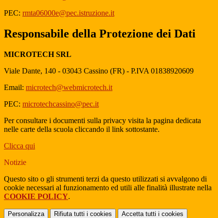
PEC:
rmta06000e@pec.istruzione.it
Responsabile della Protezione dei Dati
MICROTECH SRL
Viale Dante, 140 - 03043 Cassino (FR) -
P.IVA 01838920609
Email:
microtech@webmicrotech.it
PEC:
microtechcassino@pec.it
Per consultare i documenti sulla privacy visita la pagina dedicata
nelle carte della scuola cliccando il link sottostante.
Clicca qui
Notizie
Questo sito o gli strumenti terzi da questo utilizzati si avvalgono di
cookie necessari al funzionamento ed utili alle finalità illustrate nella
COOKIE POLICY
.
Personalizza
Rifiuta tutti
i cookies
Accetta tutti
i cookies