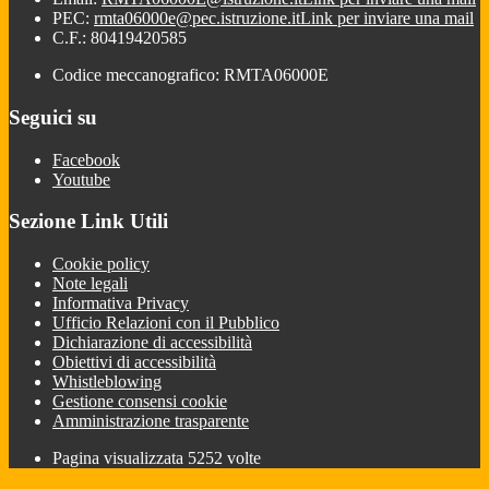
PEC:
rmta06000e@pec.istruzione.it
Link per inviare una mail
C.F.: 80419420585
Codice meccanografico: RMTA06000E
Seguici su
Facebook
Youtube
Sezione Link Utili
Cookie policy
Note legali
Informativa Privacy
Ufficio Relazioni con il Pubblico
Dichiarazione di accessibilità
Obiettivi di accessibilità
Whistleblowing
Gestione consensi cookie
Amministrazione trasparente
Pagina visualizzata
5252
volte