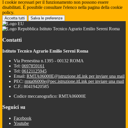
I cookie necessari per il funzionamento non possono essere
disabilitati. È possibile consultare l'elenco nella pagina della cookie
policy.
Accetta tutti
Salva le preferenze
Istituto Tecnico Agrario Emilio Sereni Roma
Contatti
Istituto Tecnico Agrario Emilio Sereni Roma
Via Prenestina n.1395 - 00132 ROMA
Tel:
0697859161
Tel:
06121125945
Email:
RMTA06000E@istruzione.it
Link per inviare una mail
PEC:
rmta06000e@pec.istruzione.it
Link per inviare una mail
C.F.: 80419420585
Codice meccanografico: RMTA06000E
Seguici su
Facebook
Youtube