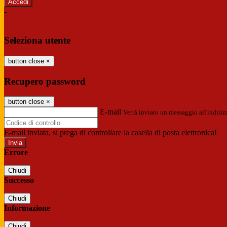
-
Entra con SPID
Entra con CIE
Seleziona utente
button close
×
Recupero password
button close
×
E-mail
Verrà inviato un messaggio all'indirizz
E-mail inviata, si prega di controllare la casella di posta elettronica!
Errore
Chiudi
Successo
Chiudi
Informazione
Chiudi