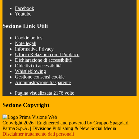
Facebook
Youtube
Sezione Link Utili
Cookie policy
Note legali
Informativa Privacy
Ufficio Relazioni con il Pubblico
Dichiarazione di accessibilità
Obiettivi di accessibilità
Whistleblowing
Gestione consensi cookie
Amministrazione trasparente
Pagina visualizzata
2176
volte
Sezione Copyright
Copyright 2026 | Engineered and powered by Gruppo Spaggiari
Parma S.p.A. | Divisione Publishing & New Social Media
Disclaimer trattamento dati personali