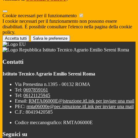
Cookie necessari per il funzionamento
I cookie necessari per il funzionamento non possono essere
disabilitati. È possibile consultare l'elenco nella pagina della cookie
policy.
Accetta tutti
Salva le preferenze
Istituto Tecnico Agrario Emilio Sereni Roma
Contatti
Istituto Tecnico Agrario Emilio Sereni Roma
Via Prenestina n.1395 - 00132 ROMA
Tel:
0697859161
Tel:
06121125945
Email:
RMTA06000E@istruzione.it
Link per inviare una mail
PEC:
rmta06000e@pec.istruzione.it
Link per inviare una mail
C.F.: 80419420585
Codice meccanografico: RMTA06000E
Seguici su