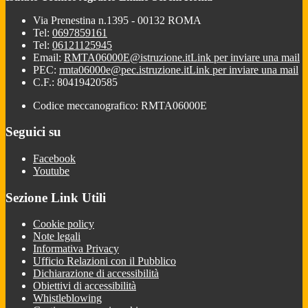
Via Prenestina n.1395 - 00132 ROMA
Tel:
0697859161
Tel:
06121125945
Email:
RMTA06000E@istruzione.it
Link per inviare una mail
PEC:
rmta06000e@pec.istruzione.it
Link per inviare una mail
C.F.: 80419420585
Codice meccanografico: RMTA06000E
Seguici su
Facebook
Youtube
Sezione Link Utili
Cookie policy
Note legali
Informativa Privacy
Ufficio Relazioni con il Pubblico
Dichiarazione di accessibilità
Obiettivi di accessibilità
Whistleblowing