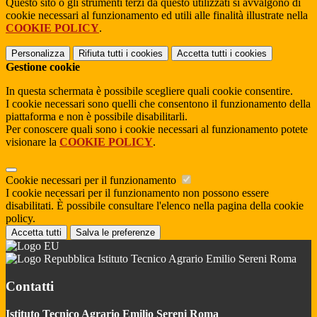
Questo sito o gli strumenti terzi da questo utilizzati si avvalgono di
cookie necessari al funzionamento ed utili alle finalità illustrate nella
COOKIE POLICY
.
Personalizza
Rifiuta tutti
i cookies
Accetta tutti
i cookies
Gestione cookie
In questa schermata è possibile scegliere quali cookie consentire.
I cookie necessari sono quelli che consentono il funzionamento della
piattaforma e non è possibile disabilitarli.
Per conoscere quali sono i cookie necessari al funzionamento potete
visionare la
COOKIE POLICY
.
Cookie necessari per il funzionamento
I cookie necessari per il funzionamento non possono essere
disabilitati. È possibile consultare l'elenco nella pagina della cookie
policy.
Accetta tutti
Salva le preferenze
Istituto Tecnico Agrario Emilio Sereni Roma
Contatti
Istituto Tecnico Agrario Emilio Sereni Roma