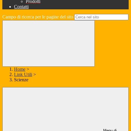
Prodotti
Contatti
Campo di ricerca per le pagine del sito
Home
>
Link Utili
>
Scienze
Menu di