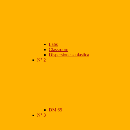
Labs
Classroom
Dispersione scolastica
N° 2
DM 65
N° 3