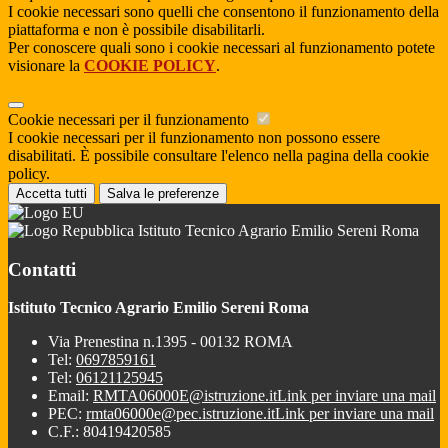
I cookie necessari sono quelli che consentono il funzionamento della
piattaforma e non è possibile disabilitarli.
Per conoscere quali sono i cookie necessari al funzionamento potete
visionare la
COOKIE POLICY
.
Cookie necessari per il funzionamento
I cookie necessari per il funzionamento non possono essere
disabilitati. È possibile consultare l'elenco nella pagina della cookie
policy.
Accetta tutti
Salva le preferenze
Istituto Tecnico Agrario Emilio Sereni Roma
Contatti
Istituto Tecnico Agrario Emilio Sereni Roma
Via Prenestina n.1395 - 00132 ROMA
Tel:
0697859161
Tel:
06121125945
Email:
RMTA06000E@istruzione.it
Link per inviare una mail
PEC:
rmta06000e@pec.istruzione.it
Link per inviare una mail
C.F.: 80419420585