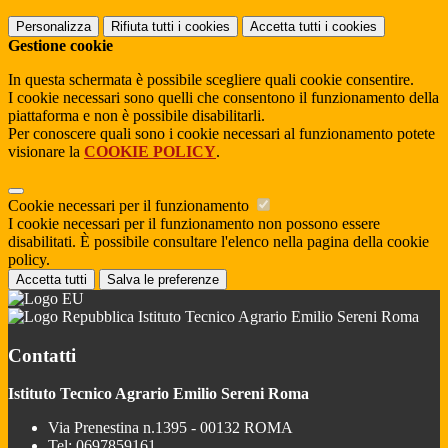
Personalizza
Rifiuta tutti
i cookies
Accetta tutti
i cookies
Gestione cookie
In questa schermata è possibile scegliere quali cookie consentire.
I cookie necessari sono quelli che consentono il funzionamento della
piattaforma e non è possibile disabilitarli.
Per conoscere quali sono i cookie necessari al funzionamento potete
visionare la
COOKIE POLICY
.
Cookie necessari per il funzionamento
I cookie necessari per il funzionamento non possono essere
disabilitati. È possibile consultare l'elenco nella pagina della cookie
policy.
Accetta tutti
Salva le preferenze
Istituto Tecnico Agrario Emilio Sereni Roma
Contatti
Istituto Tecnico Agrario Emilio Sereni Roma
Via Prenestina n.1395 - 00132 ROMA
Tel:
0697859161