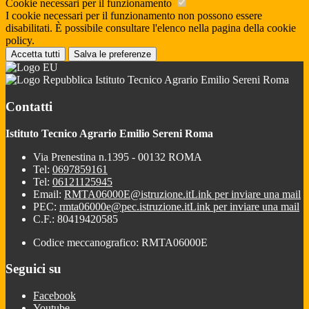
Cookie necessari per il funzionamento
I cookie necessari per il funzionamento non possono essere
disabilitati. È possibile consultare l'elenco nella pagina della cookie
policy.
Accetta tutti
Salva le preferenze
Istituto Tecnico Agrario Emilio Sereni Roma
Contatti
Istituto Tecnico Agrario Emilio Sereni Roma
Via Prenestina n.1395 - 00132 ROMA
Tel:
0697859161
Tel:
06121125945
Email:
RMTA06000E@istruzione.it
Link per inviare una mail
PEC:
rmta06000e@pec.istruzione.it
Link per inviare una mail
C.F.: 80419420585
Codice meccanografico: RMTA06000E
Seguici su
Facebook
Youtube