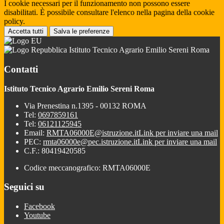
I cookie necessari per il funzionamento non possono essere
disabilitati. È possibile consultare l'elenco nella pagina della cookie
policy.
Accetta tutti
Salva le preferenze
Istituto Tecnico Agrario Emilio Sereni Roma
Contatti
Istituto Tecnico Agrario Emilio Sereni Roma
Via Prenestina n.1395 - 00132 ROMA
Tel:
0697859161
Tel:
06121125945
Email:
RMTA06000E@istruzione.it
Link per inviare una mail
PEC:
rmta06000e@pec.istruzione.it
Link per inviare una mail
C.F.: 80419420585
Codice meccanografico: RMTA06000E
Seguici su
Facebook
Youtube