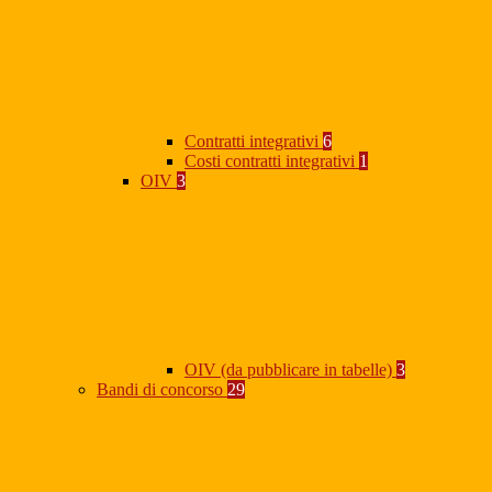
Contratti integrativi
6
Costi contratti integrativi
1
OIV
3
OIV (da pubblicare in tabelle)
3
Bandi di concorso
29