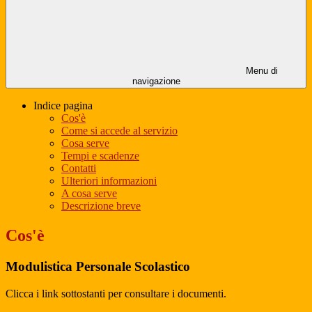
Menu di
navigazione
Indice pagina
Cos'è
Come si accede al servizio
Cosa serve
Tempi e scadenze
Contatti
Ulteriori informazioni
A cosa serve
Descrizione breve
Cos'è
Modulistica Personale Scolastico
Clicca i link sottostanti per consultare i documenti.