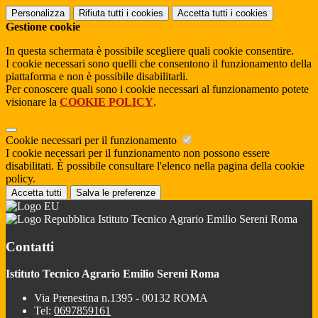
Personalizza
Rifiuta tutti
i cookies
Accetta tutti
i cookies
Gestione cookie
In questa schermata è possibile scegliere quali cookie consentire.
I cookie necessari sono quelli che consentono il funzionamento della
piattaforma e non è possibile disabilitarli.
Per conoscere quali sono i cookie necessari al funzionamento potete
visionare la
COOKIE POLICY
.
Cookie necessari per il funzionamento
I cookie necessari per il funzionamento non possono essere
disabilitati. È possibile consultare l'elenco nella pagina della cookie
policy.
Accetta tutti
Salva le preferenze
Istituto Tecnico Agrario Emilio Sereni Roma
Contatti
Istituto Tecnico Agrario Emilio Sereni Roma
Via Prenestina n.1395 - 00132 ROMA
Tel:
0697859161