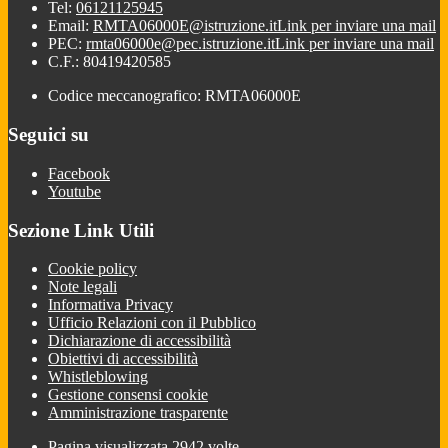
Tel:
06121125945
Email:
RMTA06000E@istruzione.it
Link per inviare una mail
PEC:
rmta06000e@pec.istruzione.it
Link per inviare una mail
C.F.: 80419420585
Codice meccanografico: RMTA06000E
Seguici su
Facebook
Youtube
Sezione Link Utili
Cookie policy
Note legali
Informativa Privacy
Ufficio Relazioni con il Pubblico
Dichiarazione di accessibilità
Obiettivi di accessibilità
Whistleblowing
Gestione consensi cookie
Amministrazione trasparente
Pagina visualizzata
2942
volte