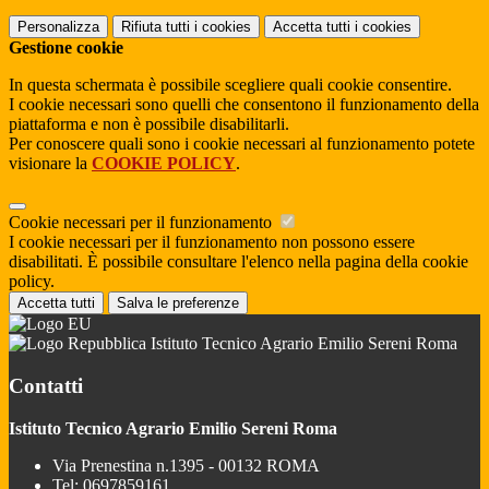
Personalizza
Rifiuta tutti
i cookies
Accetta tutti
i cookies
Gestione cookie
In questa schermata è possibile scegliere quali cookie consentire.
I cookie necessari sono quelli che consentono il funzionamento della
piattaforma e non è possibile disabilitarli.
Per conoscere quali sono i cookie necessari al funzionamento potete
visionare la
COOKIE POLICY
.
Cookie necessari per il funzionamento
I cookie necessari per il funzionamento non possono essere
disabilitati. È possibile consultare l'elenco nella pagina della cookie
policy.
Accetta tutti
Salva le preferenze
Istituto Tecnico Agrario Emilio Sereni Roma
Contatti
Istituto Tecnico Agrario Emilio Sereni Roma
Via Prenestina n.1395 - 00132 ROMA
Tel:
0697859161