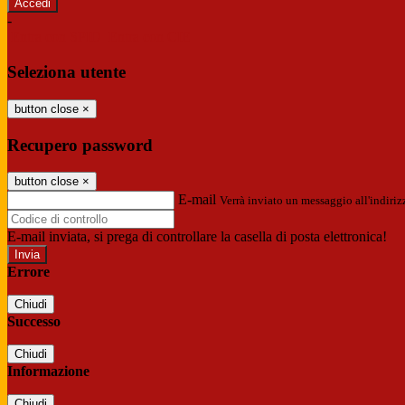
-
Entra con SPID
Entra con CIE
Seleziona utente
button close
×
Recupero password
button close
×
E-mail
Verrà inviato un messaggio all'indirizz
E-mail inviata, si prega di controllare la casella di posta elettronica!
Errore
Chiudi
Successo
Chiudi
Informazione
Chiudi