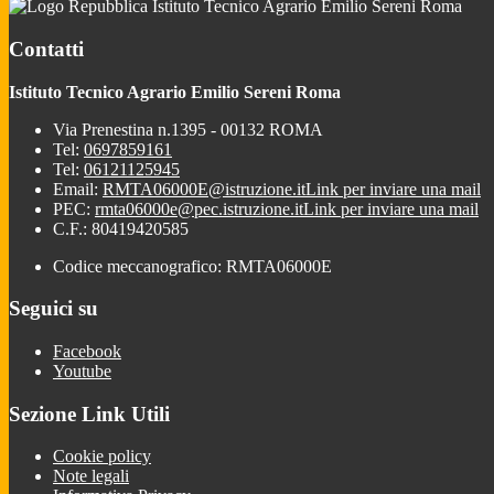
Istituto Tecnico Agrario Emilio Sereni Roma
Contatti
Istituto Tecnico Agrario Emilio Sereni Roma
Via Prenestina n.1395 - 00132 ROMA
Tel:
0697859161
Tel:
06121125945
Email:
RMTA06000E@istruzione.it
Link per inviare una mail
PEC:
rmta06000e@pec.istruzione.it
Link per inviare una mail
C.F.: 80419420585
Codice meccanografico: RMTA06000E
Seguici su
Facebook
Youtube
Sezione Link Utili
Cookie policy
Note legali