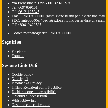
Via Prenestina n.1395 - 00132 ROMA
Tel:
0697859161
Tel:
06121125945
Email:
RMTA06000E@istruzione.it
Link per inviare una mail
PEC:
rmta06000e@pec.istruzione.it
Link per inviare una mail
C.F.: 80419420585
Codice meccanografico: RMTA06000E
Seguici su
Facebook
Youtube
Sezione Link Utili
Cookie policy
Note legali
Informativa Privacy
Ufficio Relazioni con il Pubblico
Dichiarazione di accessibilità
Obiettivi di accessibilità
Whistleblowing
Gestione consensi cookie