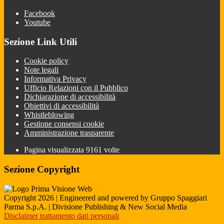
Facebook
Youtube
Sezione Link Utili
Cookie policy
Note legali
Informativa Privacy
Ufficio Relazioni con il Pubblico
Dichiarazione di accessibilità
Obiettivi di accessibilità
Whistleblowing
Gestione consensi cookie
Amministrazione trasparente
Pagina visualizzata
9161
volte
Sezione Copyright
Copyright 2026 | Engineered and powered by Gruppo Spaggiari
Parma S.p.A. | Divisione Publishing & New Social Media
Disclaimer trattamento dati personali