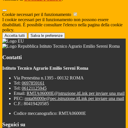
Cookie necessari per il funzionamento
I cookie necessari per il funzionamento non possono essere
disabilitati. È possibile consultare l'elenco nella pagina della cookie
policy.
Accetta tutti
Salva le preferenze
Istituto Tecnico Agrario Emilio Sereni Roma
Contatti
Istituto Tecnico Agrario Emilio Sereni Roma
Via Prenestina n.1395 - 00132 ROMA
Tel:
0697859161
Tel:
06121125945
Email:
RMTA06000E@istruzione.it
Link per inviare una mail
PEC:
rmta06000e@pec.istruzione.it
Link per inviare una mail
C.F.: 80419420585
Codice meccanografico: RMTA06000E
Seguici su