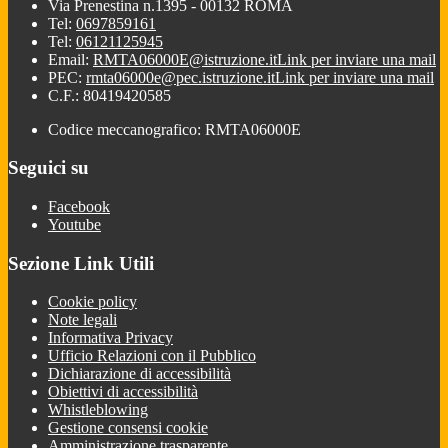
Via Prenestina n.1395 - 00132 ROMA
Tel:
0697859161
Tel:
06121125945
Email:
RMTA06000E@istruzione.it
Link per inviare una mail
PEC:
rmta06000e@pec.istruzione.it
Link per inviare una mail
C.F.: 80419420585
Codice meccanografico: RMTA06000E
Seguici su
Facebook
Youtube
Sezione Link Utili
Cookie policy
Note legali
Informativa Privacy
Ufficio Relazioni con il Pubblico
Dichiarazione di accessibilità
Obiettivi di accessibilità
Whistleblowing
Gestione consensi cookie
Amministrazione trasparente