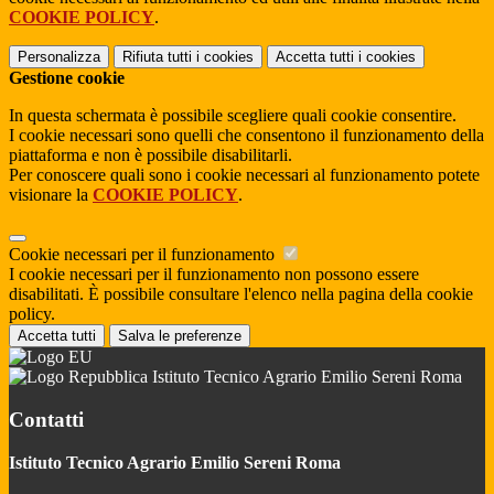
COOKIE POLICY
.
Personalizza
Rifiuta tutti
i cookies
Accetta tutti
i cookies
Gestione cookie
In questa schermata è possibile scegliere quali cookie consentire.
I cookie necessari sono quelli che consentono il funzionamento della
piattaforma e non è possibile disabilitarli.
Per conoscere quali sono i cookie necessari al funzionamento potete
visionare la
COOKIE POLICY
.
Cookie necessari per il funzionamento
I cookie necessari per il funzionamento non possono essere
disabilitati. È possibile consultare l'elenco nella pagina della cookie
policy.
Accetta tutti
Salva le preferenze
Istituto Tecnico Agrario Emilio Sereni Roma
Contatti
Istituto Tecnico Agrario Emilio Sereni Roma