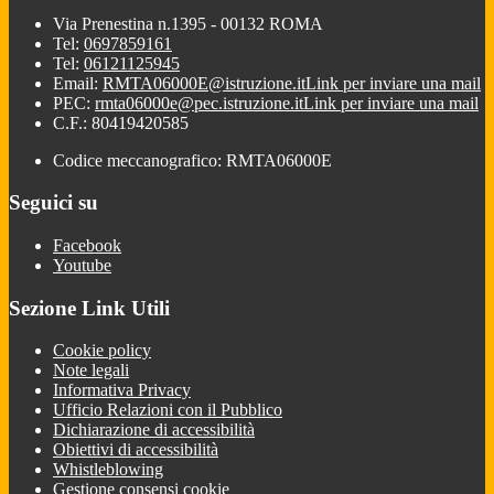
Via Prenestina n.1395 - 00132 ROMA
Tel:
0697859161
Tel:
06121125945
Email:
RMTA06000E@istruzione.it
Link per inviare una mail
PEC:
rmta06000e@pec.istruzione.it
Link per inviare una mail
C.F.: 80419420585
Codice meccanografico: RMTA06000E
Seguici su
Facebook
Youtube
Sezione Link Utili
Cookie policy
Note legali
Informativa Privacy
Ufficio Relazioni con il Pubblico
Dichiarazione di accessibilità
Obiettivi di accessibilità
Whistleblowing
Gestione consensi cookie