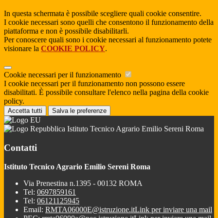
In questa schermata è possibile scegliere quali cookie consentire.
I cookie necessari sono quelli che consentono il funzionamento della
piattaforma e non è possibile disabilitarli.
Per conoscere quali sono i cookie necessari al funzionamento potete
visionare la
COOKIE POLICY
.
Cookie necessari per il funzionamento
I cookie necessari per il funzionamento non possono essere
disabilitati. È possibile consultare l'elenco nella pagina della cookie
policy.
Accetta tutti
Salva le preferenze
Istituto Tecnico Agrario Emilio Sereni Roma
Contatti
Istituto Tecnico Agrario Emilio Sereni Roma
Via Prenestina n.1395 - 00132 ROMA
Tel:
0697859161
Tel:
06121125945
Email:
RMTA06000E@istruzione.it
Link per inviare una mail