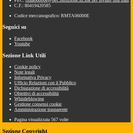
PEC:
rmta06000e@pec.istruzione.it
Link per inviare una mail
C.F.: 80419420585
Codice meccanografico: RMTA06000E
Seguici su
Facebook
Youtube
Sezione Link Utili
Cookie policy
Note legali
Informativa Privacy
Ufficio Relazioni con il Pubblico
Dichiarazione di accessibilità
Obiettivi di accessibilità
Whistleblowing
Gestione consensi cookie
Amministrazione trasparente
Pagina visualizzata
567
volte
Sezione Copyright