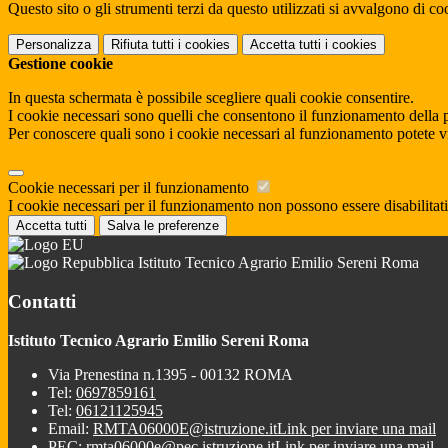
Questo sito o gli strumenti terzi da questo utilizzati si avvalgono di coo
Personalizza
Rifiuta tutti
i cookies
Accetta tutti
i cookies
Gestione cookie
In questa schermata è possibile scegliere quali cookie consentire.
I cookie necessari sono quelli che consentono il funzionamento della pi
Per conoscere quali sono i cookie necessari al funzionamento potete v
Cookie necessari per il funzionamento
I cookie necessari per il funzionamento non possono essere disabilitati.
Accetta tutti
Salva le preferenze
Istituto Tecnico Agrario Emilio Sereni Roma
Contatti
Istituto Tecnico Agrario Emilio Sereni Roma
Via Prenestina n.1395 - 00132 ROMA
Tel:
0697859161
Tel:
06121125945
Email:
RMTA06000E@istruzione.it
Link per inviare una mail
PEC:
rmta06000e@pec.istruzione.it
Link per inviare una mail