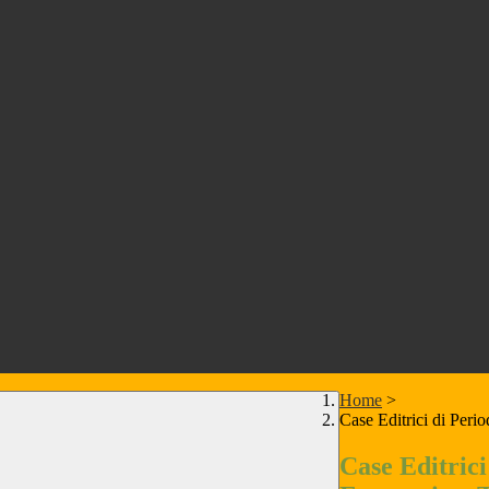
Home
>
Case Editrici di Peri
Case Editrici