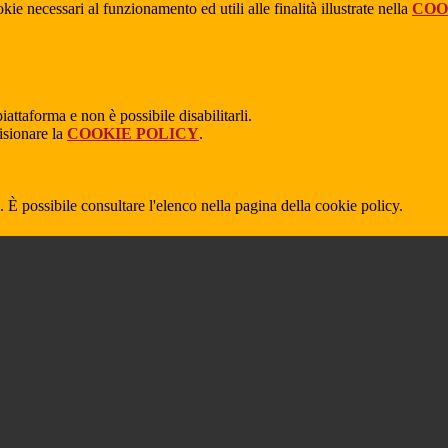
kie necessari al funzionamento ed utili alle finalità illustrate nella
COO
attaforma e non è possibile disabilitarli.
isionare la
COOKIE POLICY
.
 È possibile consultare l'elenco nella pagina della cookie policy.