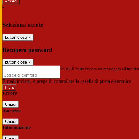
-
Entra con SPID
Entra con CIE
Seleziona utente
button close
×
Recupero password
button close
×
E-mail
Verrà inviato un messaggio all'indirizz
E-mail inviata, si prega di controllare la casella di posta elettronica!
Errore
Chiudi
Successo
Chiudi
Informazione
Chiudi