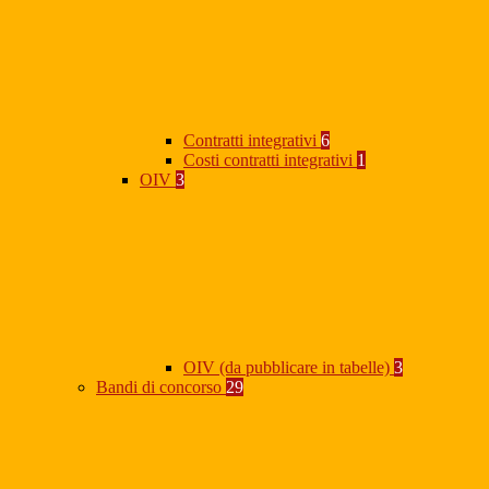
Contratti integrativi
6
Costi contratti integrativi
1
OIV
3
OIV (da pubblicare in tabelle)
3
Bandi di concorso
29