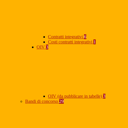
Contratti integrativi
6
Costi contratti integrativi
1
OIV
3
OIV (da pubblicare in tabelle)
3
Bandi di concorso
29