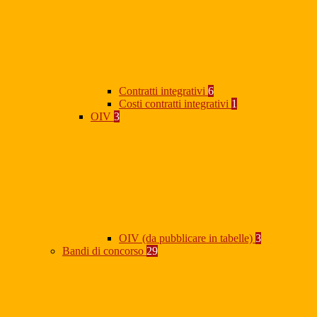
Contratti integrativi
6
Costi contratti integrativi
1
OIV
3
OIV (da pubblicare in tabelle)
3
Bandi di concorso
29