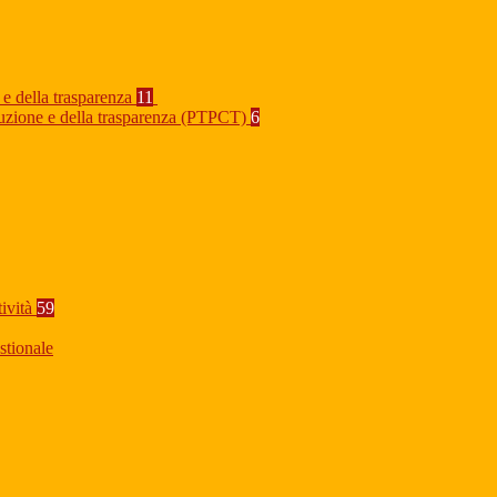
 e della trasparenza
11
rruzione e della trasparenza (PTPCT)
6
tività
59
stionale