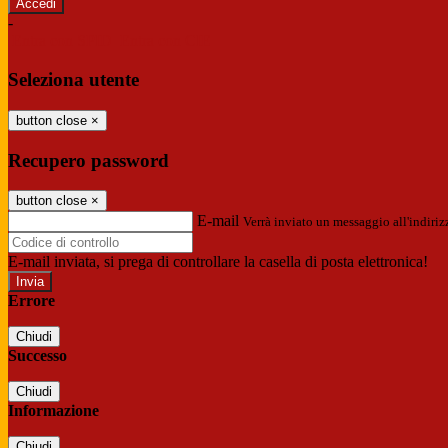
-
Entra con SPID
Entra con CIE
Seleziona utente
button close
×
Recupero password
button close
×
E-mail
Verrà inviato un messaggio all'indirizz
E-mail inviata, si prega di controllare la casella di posta elettronica!
Errore
Chiudi
Successo
Chiudi
Informazione
Chiudi