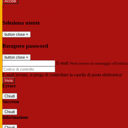
-
Entra con SPID
Entra con CIE
Seleziona utente
button close
×
Recupero password
button close
×
E-mail
Verrà inviato un messaggio all'indirizz
E-mail inviata, si prega di controllare la casella di posta elettronica!
Errore
Chiudi
Successo
Chiudi
Informazione
Chiudi