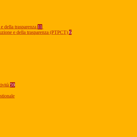
 e della trasparenza
11
rruzione e della trasparenza (PTPCT)
6
tività
59
stionale