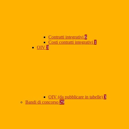
Contratti integrativi
6
Costi contratti integrativi
1
OIV
3
OIV (da pubblicare in tabelle)
3
Bandi di concorso
29