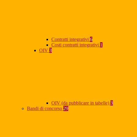
Contratti integrativi
6
Costi contratti integrativi
1
OIV
3
OIV (da pubblicare in tabelle)
3
Bandi di concorso
29