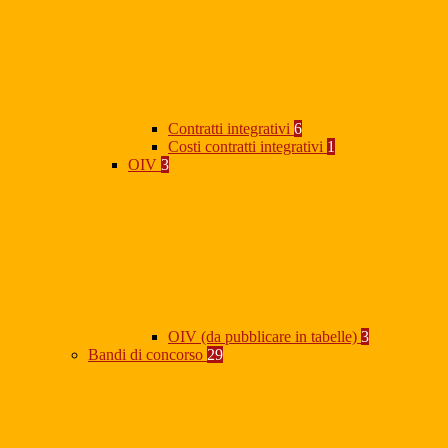
Contratti integrativi
6
Costi contratti integrativi
1
OIV
3
OIV (da pubblicare in tabelle)
3
Bandi di concorso
29