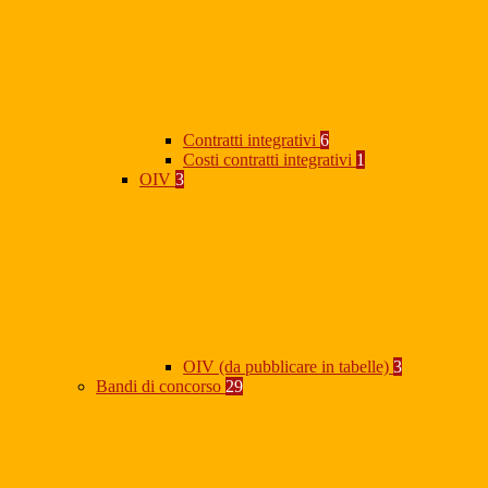
Contratti integrativi
6
Costi contratti integrativi
1
OIV
3
OIV (da pubblicare in tabelle)
3
Bandi di concorso
29