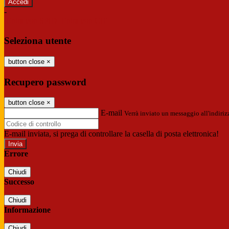
-
Entra con SPID
Entra con CIE
Seleziona utente
button close
×
Recupero password
button close
×
E-mail
Verrà inviato un messaggio all'indirizz
E-mail inviata, si prega di controllare la casella di posta elettronica!
Errore
Chiudi
Successo
Chiudi
Informazione
Chiudi