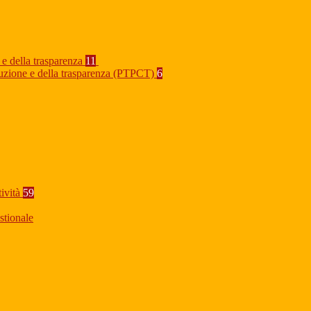
 e della trasparenza
11
rruzione e della trasparenza (PTPCT)
6
tività
59
stionale