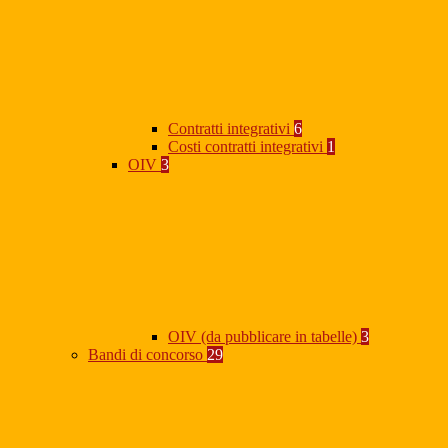
Contratti integrativi
6
Costi contratti integrativi
1
OIV
3
OIV (da pubblicare in tabelle)
3
Bandi di concorso
29